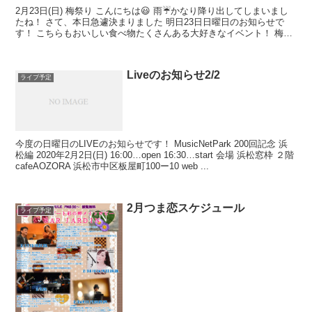
2月23日(日) 梅祭り こんにちは😃 雨☔️かなり降り出してしまいまし
たね！ さて、本日急遽決まりました 明日23日日曜日のお知らせで
す！ こちらもおいしい食べ物たくさんある大好きなイベント！ 梅ま
つりです〜 この雨で雨が散ってしま...
Liveのお知らせ2/2
ライブ予定
今度の日曜日のLIVEのお知らせです！ MusicNetPark 200回記念 浜
松編 2020年2月2日(日) 16:00…open 16:30…start 会場 浜松窓枠 ２階
cafeAOZORA 浜松市中区板屋町100ー10 web ...
2月つま恋スケジュール
ライブ予定