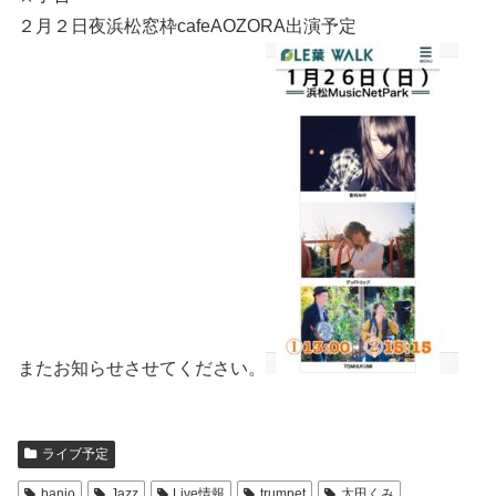
２月２日夜浜松窓枠cafeAOZORA出演予定
またお知らせさせてください。
ライブ予定
banjo
Jazz
Live情報
trumpet
太田くみ